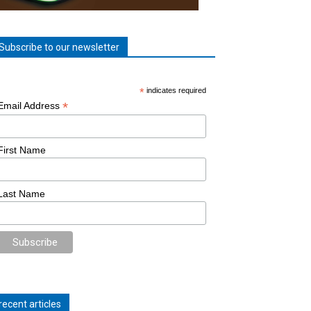
Subscribe to our newsletter
*
indicates required
*
Email Address
First Name
Last Name
recent articles