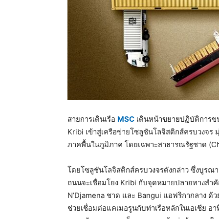
สายการเดินเรือ
MSC
เดินหน้าขยายปฏิบัติการขน
Kribi เข้าสู่เครือข่ายโซลูชันโลจิสติกส์ครบวงจ
ภาคพื้นในภูมิภาค โดยเฉพาะสาธารณรัฐชาด (C
โดยโซลูชันโลจิสติกส์ครบวงจรดังกล่าว ซึ่งบูร
ถนนจะเชื่อมโยง Kribi กับจุดหมายปลายทางสำ
N’Djamena ชาด และ Bangui แอฟริกากลาง ด้วยความ
ช่วยเชื่อมต่อแคเมอรูนกับท่าเรือหลักในเอเชีย อาท