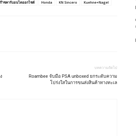
ก๊าซคาร์บอนไดออกไซด์
Honda
KN Sincero
Kuehne+Nagel
บทความถัดไป
ง
Roambee จับมือ PSA unboxed ยกระดับความ
โปร่งใสในการขนส่งสินค้าทางทะเล