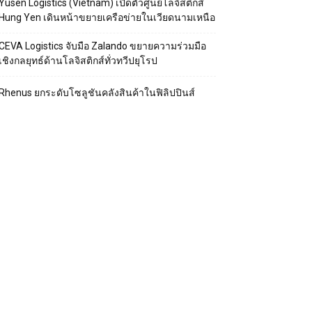
Yusen Logistics (Vietnam) เปิดตัวศูนย์โลจิสติกส์
Hung Yen เดินหน้าขยายเครือข่ายในเวียดนามเหนือ
CEVA Logistics จับมือ Zalando ขยายความร่วมมือ
เชิงกลยุทธ์ด้านโลจิสติกส์ทั่วทวีปยุโรป
Rhenus ยกระดับโซลูชันคลังสินค้าในฟิลิปปินส์