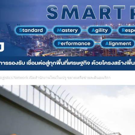
ogistics Network เปิดสำนักงานใหม่ในเปรู ขยายเครือข่ายละตินอเมริกา