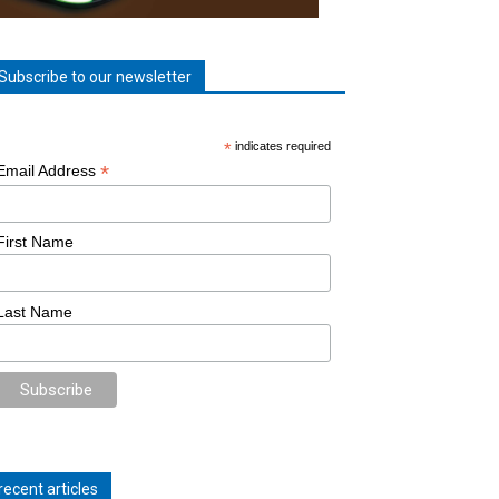
Subscribe to our newsletter
*
indicates required
*
Email Address
First Name
Last Name
recent articles