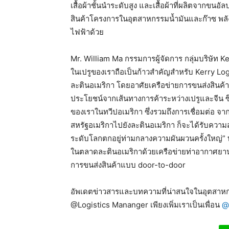
เสื้อผ้าชั้นนำระดับสูง และเสื้อผ้าที่ผลิตจากขนอั
สินค้าโครงการในอุตสาหกรรมน้ำมันและก๊าซ พล
ไฟฟ้าด้วย
Mr. William Ma กรรมการผู้จัดการ กลุ่มบริษัท K
ในเปรูของเราถือเป็นก้าวสำคัญสำหรับ Kerry L
ละตินอเมริกา โดยอาศัยเครือข่ายการขนส่งสินค
ประโยชน์จากเส้นทางการค้าระหว่างเปรูและจีน ซึ่งเ
ของเราในทวีปอเมริกา ซึ่งรวมถึงการเชื่อมต่อ จา
สหรัฐอเมริกาไปยังละตินอเมริกา ก็จะได้รับควา
ระดับโลกตกอยู่ท่ามกลางความผันผวนครั้งใหญ่” ทั
ในตลาดละตินอเมริกาด้วยเครือข่ายท่าอากาศยานแล
การขนส่งสินค้าแบบ door-to-door
อัพเดตข่าวสารและบทความที่น่าสนใจในอุตสาหกร
@Logistics Mananger เพียงเพิ่มเราเป็นเพื่อน
@