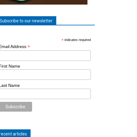
Subscribe to our newsletter
*
indicates required
*
Email Address
First Name
Last Name
recent articles