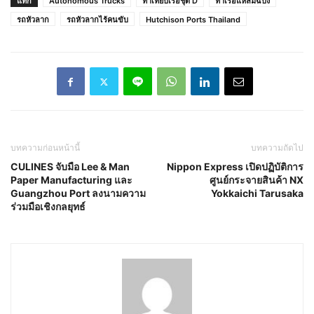
แท็ก
Autonomous Trucks
ท่าเทียบเรือชุด D
ท่าเรือแหลมฉบัง
รถหัวลาก
รถหัวลากไร้คนขับ
Hutchison Ports Thailand
บทความก่อนหน้านี้
บทความถัดไป
CULINES จับมือ Lee & Man
Nippon Express เปิดปฏิบัติการ
Paper Manufacturing และ
ศูนย์กระจายสินค้า NX
Guangzhou Port ลงนามความ
Yokkaichi Tarusaka
ร่วมมือเชิงกลยุทธ์