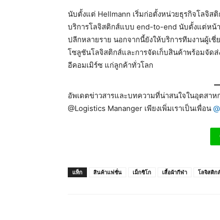
นับตั้งแต่ Hellmann เริ่มก่อตั้งหน่วยธุรกิจโลจิสต
บริการโลจิสติกส์แบบ end-to-end นับตั้งแต่หน
ปลีกหลายราย นอกจากนี้ยังให้บริการทีมงานผู้เ
โซลูชันโลจิสติกส์และการจัดเก็บสินค้าพร้อมจั
อีคอมเมิร์ซ แก่ลูกค้าทั่วโลก
อัพเดตข่าวสารและบทความที่น่าสนใจในอุตสาหกร
@Logistics Mananger เพียงเพิ่มเราเป็นเพื่อน
@
แท็ก
สินค้าแฟชั่น
เม็กซิโก
เสื้อผ้ากีฬา
โลจิสติกส