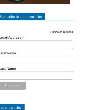
Subscribe to our newsletter
*
indicates required
*
Email Address
First Name
Last Name
recent articles