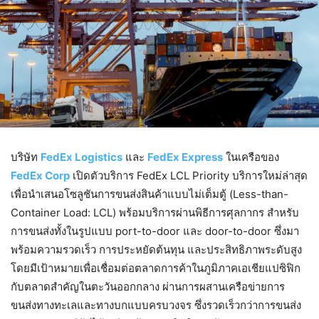
บริษัท
FedEx Logistics
และ
FedEx Express
ในเครือของ
FedEx Corp
เปิดตัวบริการ FedEx LCL Priority บริการใหม่ล่าสุด
เพื่อนำเสนอโซลูชันการขนส่งสินค้าแบบไม่เต็มตู้ (Less-than-
Container Load: LCL) พร้อมบริการผ่านพิธีการศุลกากร สำหรับ
การขนส่งทั้งในรูปแบบ port-to-door และ door-to-door ซึ่งมา
พร้อมความรวดเร็ว การประหยัดต้นทุน และประสิทธิภาพระดับสูง
โดยมีเป้าหมายเพื่อเชื่อมต่อตลาดการค้าในภูมิภาคเอเชียแปซิฟิก
กับตลาดสำคัญในตะวันออกกลาง ผ่านการผสานเครือข่ายการ
ขนส่งทางทะเลและทางบกแบบครบวงจร ซึ่งรวดเร็วกว่าการขนส่ง