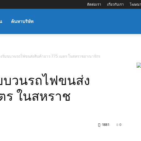
ติดต่อเรา
เกี่ยวกับเรา
โฆษณา
น
ค้นหาบริษัท
งรับขบวนรถไฟขนส่งสินค้ายาว 775 เมตร ในสหราชอาณาจักร
บขบวนรถไฟขนส่ง
มตร ในสหราช
1881
0