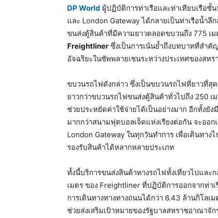
DP World
ผู้ปฏิบัติการท่าเรือและท่าเทียบเรือช
และ London Gateway ได้กลายเป็นท่าเรือน้ำ
ขนส่งตู้สินค้าที่มีความยาวตลอดขบวนถึง 775 เมต
Freightliner
ซึ่งเป็นการเน้นย้ำถึงบทบาทที่สำคั
อัจฉริยะในซัพพลายเชนระหว่างประเทศของสหร
ขบวนรถไฟดังกล่าว ซึ่งเป็นขบวนรถไฟที่ยาวที่ส
ยาวกว่าขบวนรถไฟขนส่งตู้สินค้าทั่วไปถึง 250 เมตร 
ช่วยประหยัดค่าใช้จ่ายได้เป็นอย่างมาก อีกทั้งย
มากกว่าสนามฟุตบอลเจ็ดแห่งเรียงต่อกัน จะออก
London Gateway ในทุกวันทำการ เพื่อเดินทาง
รองรับสินค้าได้หลากหลายประเภท
ทั้งนี้บริการขนส่งสินค้าทางรถไฟทั้งเที่ยวไปแ
เมตร ของ Freightliner ที่ปฏิบัติการออกจากท่า
การเดินทางทางทางถนนได้กว่า 6.43 ล้านกิโลเมต
ช่วยส่งเสริมเป้าหมายของรัฐบาลสหราชอาณาจักร