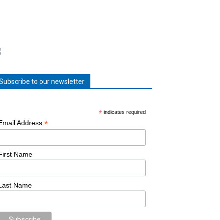
Subscribe to our newsletter
*
indicates required
*
Email Address
First Name
Last Name