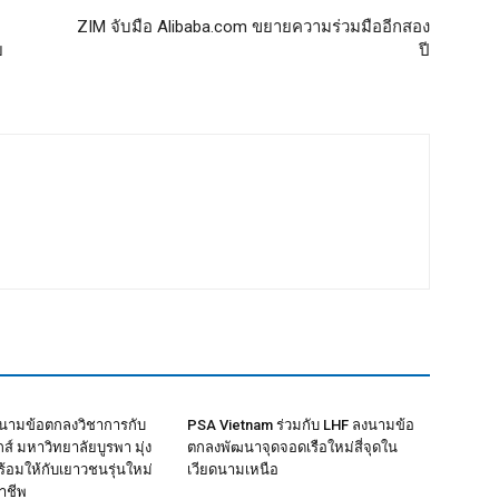
ZIM จับมือ Alibaba.com ขยายความร่วมมืออีกสอง
ย
ปี
งนามข้อตกลงวิชาการกับ
PSA Vietnam ร่วมกับ LHF ลงนามข้อ
์ มหาวิทยาลัยบูรพา มุ่ง
ตกลงพัฒนาจุดจอดเรือใหม่สี่จุดใน
้อมให้กับเยาวชนรุ่นใหม่
เวียดนามเหนือ
าชีพ