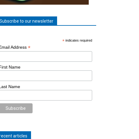
Subscribe to our newsletter
*
indicates required
*
Email Address
First Name
Last Name
recent articles