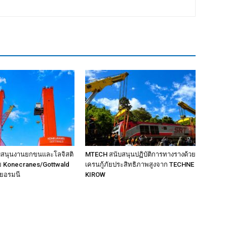
สนุนงานยกขนและโลจิสติ
MTECH สนับสนุนปฏิบัติการทางรางด้วย
้วย Konecranes/Gottwald
เครนกู้ภัยประสิทธิภาพสูงจาก TECHNE
ยอรมนี
KIROW