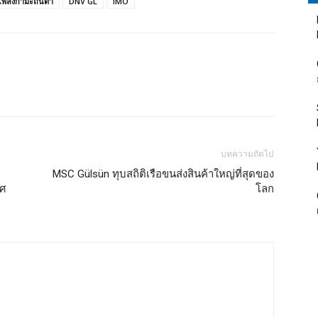
อเพลิงกำมะถันต่ำ
DNV GL
IMO
บทความถัดไป
MSC Gülsün ทุบสถิติเรือขนส่งสินค้าใหญ่ที่สุดของ
ทศ
โลก