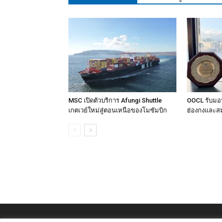
MSC เปิดตัวบริการ Afungi Shuttle
OOCL รับมอบ
เกตเวย์ใหม่สู่ตอนเหนือของโมซัมบิก
ฮ่องกงและสม