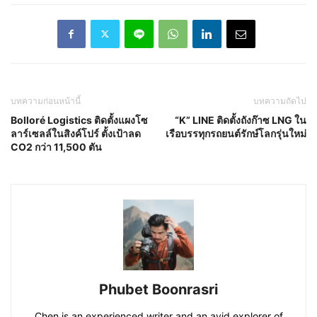
บทความก่อนหน้านี้
บทความถัดไป
Bolloré Logistics ติดตั้งแผงโซ
“K” LINE ติดตั้งถังก๊าซ LNG ใน
ลาร์เซลล์ในสิงค์โปร์ ตั้งเป้าลด
เรือบรรทุกรถยนต์รักษ์โลกรุ่นใหม่
CO2 กว่า 11,500 ตัน
Phubet Boonrasri
Chen is an experienced writer and an avid explorer of