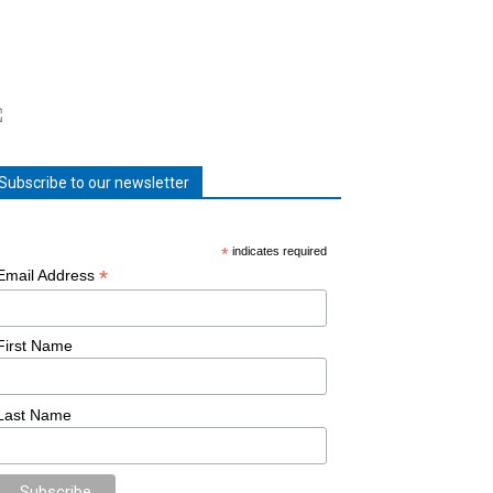
Subscribe to our newsletter
*
indicates required
*
Email Address
First Name
Last Name