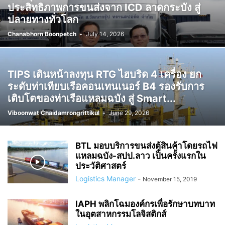
ประสิทธิภาพการขนส่งจาก ICD ลาดกระบัง สู่
ปลายทางทั่วโลก
Chanabhorn Boonpetch
-
July 14, 2026
TIPS เดินหน้าลงทุน RTG ไฮบริด 4 เครื่อง ยก
ระดับท่าเทียบเรือคอนเทนเนอร์ B4 รองรับการ
เติบโตของท่าเรือแหลมฉบัง สู่ Smart...
Viboonwat Chaidamrongrittikul
-
June 29, 2026
BTL มอบบริการขนส่งตู้สินค้าโดยรถไฟ
แหลมฉบัง-สปป.ลาว เป็นครั้งแรกใน
ประวัติศาสตร์
Logistics Manager
-
November 15, 2019
IAPH พลิกโฉมองค์กรเพื่อรักษาบทบาท
ในอุตสาหกรรมโลจิสติกส์