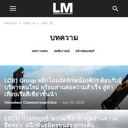
หน้าแรก
บทความ
หน้า 20
บทความ
บทความเด่น
บทสัมภาษณ์
หน้าสปอนเซอร์
LCB1 Group พลิกโฉมอัตลักษณ์องค์กร ต้อนรับผู้
บริหารคนใหม่ พร้อมสานต่อความสำเร็จ สู่ท่า
เทียบเรือสีเขียวชั้นนำ
Viboonwat Chaidamrongrittikul
-
July 30, 2026
ESCO กางกลยุทธ์ ‘ความเชี่ยวชาญผสานความ
ยืดหยุ่น’ ผนึกพันธมิตรขนส่ง ยกระดับ