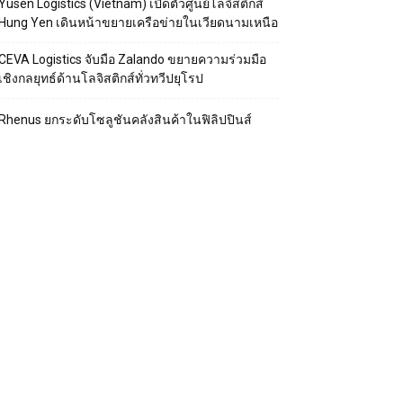
Yusen Logistics (Vietnam) เปิดตัวศูนย์โลจิสติกส์
Hung Yen เดินหน้าขยายเครือข่ายในเวียดนามเหนือ
CEVA Logistics จับมือ Zalando ขยายความร่วมมือ
เชิงกลยุทธ์ด้านโลจิสติกส์ทั่วทวีปยุโรป
Rhenus ยกระดับโซลูชันคลังสินค้าในฟิลิปปินส์