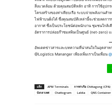
สิ่งแวดล้อม ด้วยคุณสมบัติหลัก อาทิ การใช้อุปก
โครงสร้างของท่าเทียบเรือ ระบบจ่ายพลังงานสำหรั
ไฟฟ้าบนฝั่งได้ ซึ่งคุณสมบัติเหล่านี้จะช่วยลด
อากาศ ซึ่งเป็นประโยชน์ต่อพนักงาน ชุมชนใกล้เค
อัตราการปล่อยก๊าซมลพิษเป็นศูนย์ (net-zero)
อัพเดตข่าวสารและบทความที่น่าสนใจในอุตสาหกร
@Logistics Mananger เพียงเพิ่มเราเป็นเพื่อน
@
แท็ก
APM Terminals
การท่าเรือ Chittagong (CPA)
บังกลาเทศ
Chattogram
Laldia
QNS Container 