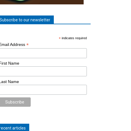
Subscribe to our newsletter
*
indicates required
*
Email Address
First Name
Last Name
recent articles