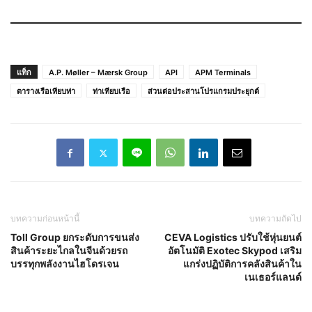
แท็ก
A.P. Møller – Mærsk Group
API
APM Terminals
ตารางเรือเทียบท่า
ท่าเทียบเรือ
ส่วนต่อประสานโปรแกรมประยุกต์
บทความก่อนหน้านี้
บทความถัดไป
Toll Group ยกระดับการขนส่ง
CEVA Logistics ปรับใช้หุ่นยนต์
สินค้าระยะไกลในจีนด้วยรถ
อัตโนมัติ Exotec Skypod เสริม
บรรทุกพลังงานไฮโดรเจน
แกร่งปฏิบัติการคลังสินค้าใน
เนเธอร์แลนด์