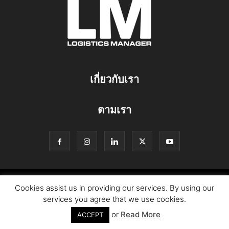
เกี่ยวกับเรา
ตามเรา
© Copyright Logistics Manager
Cookies assist us in providing our services. By using our
services you agree that we use cookies.
or
Read More
ACCEPT