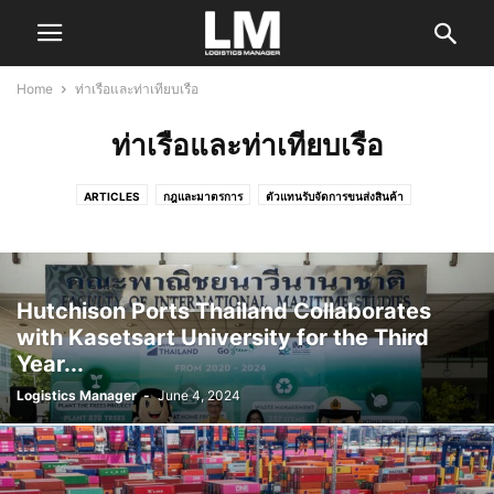
Home
ท่าเรือและท่าเทียบเรือ
ท่าเรือและท่าเทียบเรือ
ARTICLES
กฎและมาตรการ
ตัวแทนรับจัดการขนส่งสินค้า
ท่าเรือและท่าเทียบเรือ
บริการด้านพาณิชยนาวี
บริการโลจิสติกส์
ภาคส่วนอื่นที่เกี่ยวข้อง
สายการเดินเรือ
องค์กรและสมาคม
เทคโนโลยี
โลจิกติกส์สัญญาจ้าง
NEWS
SPONSORED ARTICLE
Hutchison Ports Thailand Collaborates
with Kasetsart University for the Third
Year...
Logistics Manager
-
June 4, 2024