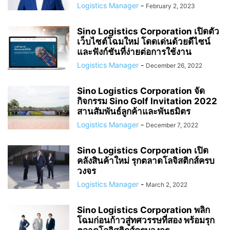
Logistics Manager
-
February 2, 2023
Sino Logistics Corporation เปิดตัว
เว็บไซต์โฉมใหม่ โดดเด่นด้วยดีไซน์
และฟังก์ชันที่ง่ายต่อการใช้งาน
Logistics Manager
-
December 26, 2022
Sino Logistics Corporation จัด
กิจกรรม Sino Golf Invitation 2022
สานสัมพันธ์ลูกค้าและพันธมิตร
Logistics Manager
-
December 7, 2022
Sino Logistics Corporation เปิด
คลังสินค้าใหม่ รุกตลาดโลจิสติกส์ครบ
วงจร
Logistics Manager
-
March 2, 2022
Sino Logistics Corporation พลิก
โฉมก่อนก้าวสู่ทศวรรษที่สอง พร้อมรุก