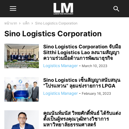
หน้าแรก
แท็ก
Sino Logistics Corporation
Sino Logistics Corporation
Sino Logistics Corporation จับมือ
Sitthi Logistics Lao ลงนามสัญญา
ความร่วมมือด้านการพัฒนาธุรกิจ
Logistics Manager
-
March 10, 2023
Sino Logistics เซ็นสัญญาสนับสนุน
“โปรแหวน” ลุยแข่งรายการ LPGA
Logistics Manager
-
February 16, 2023
คุณนันท์มนัส วิทยศักดิ์พันธ์ ได้รับแต่ง
ตั้งเป็นผู้ทรงคุณวุฒิทางวิชาการ
มหาวิทยาลัยธรรมศาสตร์